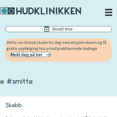
Bestill time
Delta i en klinisk studie for deg med atopisk eksem og få
gratis oppfølging hos privatpraktiserende hudlege
Meld deg på her
e #smitte
Skabb