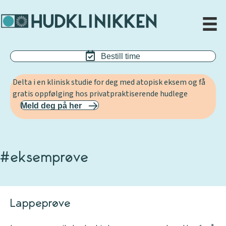
Bestill time
Delta i en klinisk studie for deg med atopisk eksem og få
gratis oppfølging hos privatpraktiserende hudlege
Meld deg på her
#eksemprøve
Lappeprøve