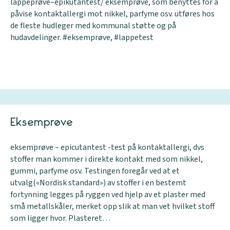
lappeprøve–epikutantest/ eksemprøve, som benyttes for å
påvise kontaktallergi mot nikkel, parfyme osv. utføres hos
de fleste hudleger med kommunal støtte og på
hudavdelinger. #eksemprøve, #lappetest
Eksemprøve
eksemprøve – epicutantest -test på kontaktallergi, dvs
stoffer man kommer i direkte kontakt med som nikkel,
gummi, parfyme osv. Testingen foregår ved at et
utvalg(«Nordisk standard») av stoffer i en bestemt
fortynning legges på ryggen ved hjelp av et plaster med
små metallskåler, merket opp slik at man vet hvilket stoff
som ligger hvor. Plasteret…