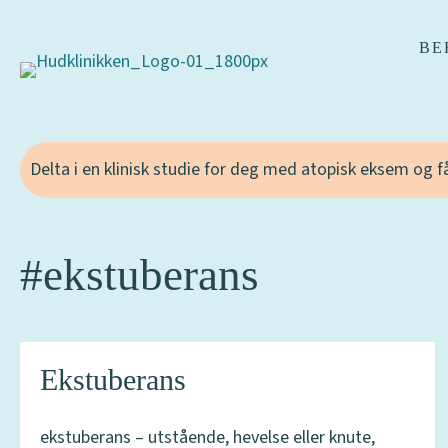
BE
Delta i en klinisk studie for deg med atopisk eksem og 
#ekstuberans
Ekstuberans
ekstuberans – utstående, hevelse eller knute,