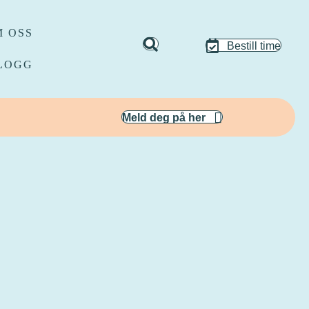
 OSS
Bestill time
LOGG
Meld deg på her