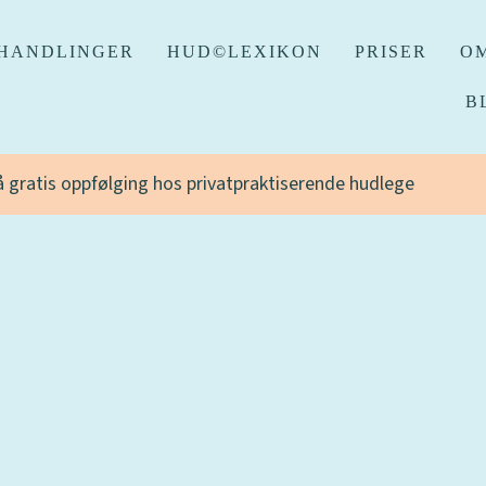
HANDLINGER
HUD©LEXIKON
PRISER
OM
B
få gratis oppfølging hos privatpraktiserende hudlege