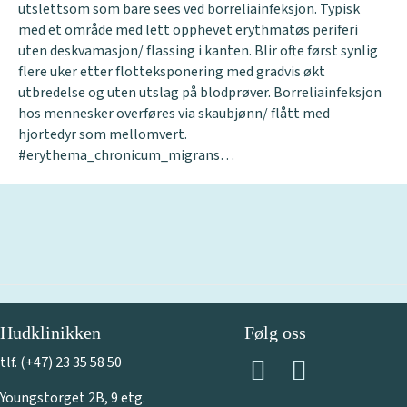
utslettsom som bare sees ved borreliainfeksjon. Typisk
med et område med lett opphevet erythmatøs periferi
uten deskvamasjon/ flassing i kanten. Blir ofte først synlig
flere uker etter flotteksponering med gradvis økt
utbredelse og uten utslag på blodprøver. Borreliainfeksjon
hos mennesker overføres via skaubjønn/ flått med
hjortedyr som mellomvert.
#erythema_chronicum_migrans…
Hudklinikken
Følg oss
tlf. (+47) 23 35 58 50
Youngstorget 2B, 9 etg.