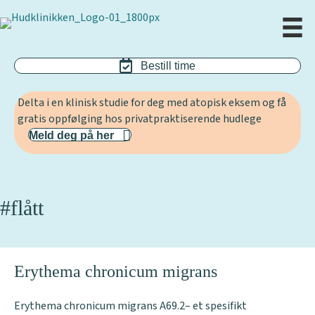
Bestill time
Delta i en klinisk studie for deg med atopisk eksem og få
gratis oppfølging hos privatpraktiserende hudlege
Meld deg på her
#flått
Erythema chronicum migrans
Erythema chronicum migrans A69.2– et spesifikt