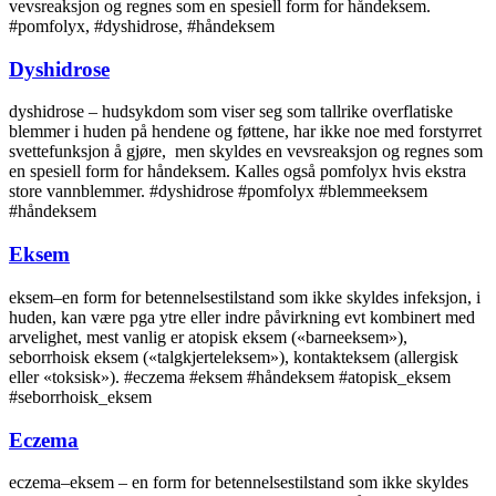
vevsreaksjon og regnes som en spesiell form for håndeksem.
#pomfolyx, #dyshidrose, #håndeksem
Dyshidrose
dyshidrose – hudsykdom som viser seg som tallrike overflatiske
blemmer i huden på hendene og føttene, har ikke noe med forstyrret
svettefunksjon å gjøre, men skyldes en vevsreaksjon og regnes som
en spesiell form for håndeksem. Kalles også pomfolyx hvis ekstra
store vannblemmer. #dyshidrose #pomfolyx #blemmeeksem
#håndeksem
Eksem
eksem–en form for betennelsestilstand som ikke skyldes infeksjon, i
huden, kan være pga ytre eller indre påvirkning evt kombinert med
arvelighet, mest vanlig er atopisk eksem («barneeksem»),
seborrhoisk eksem («talgkjerteleksem»), kontakteksem (allergisk
eller «toksisk»). #eczema #eksem #håndeksem #atopisk_eksem
#seborrhoisk_eksem
Eczema
eczema–eksem – en form for betennelsestilstand som ikke skyldes