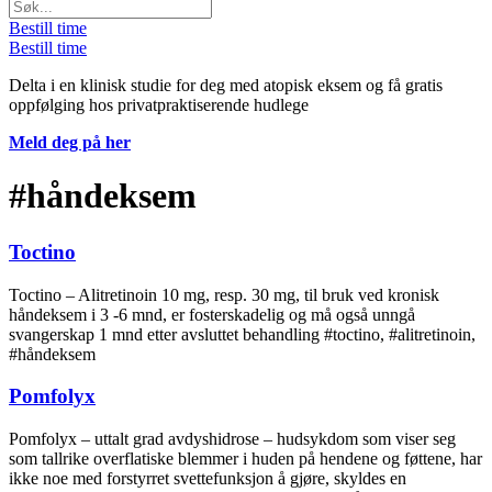
Bestill time
Bestill time
Delta i en klinisk studie for deg med atopisk eksem og få gratis
oppfølging hos privatpraktiserende hudlege
Meld deg på her
#håndeksem
Toctino
Toctino – Alitretinoin 10 mg, resp. 30 mg, til bruk ved kronisk
håndeksem i 3 -6 mnd, er fosterskadelig og må også unngå
svangerskap 1 mnd etter avsluttet behandling #toctino, #alitretinoin,
#håndeksem
Pomfolyx
Pomfolyx – uttalt grad avdyshidrose – hudsykdom som viser seg
som tallrike overflatiske blemmer i huden på hendene og føttene, har
ikke noe med forstyrret svettefunksjon å gjøre, skyldes en