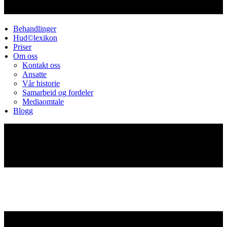
Behandlinger
Hud©lexikon
Priser
Om oss
Kontakt oss
Ansatte
Vår historie
Samarbeid og fordeler
Mediaomtale
Blogg