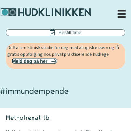
Bestill time
Delta i en klinisk studie for deg med atopisk eksem og få
gratis oppfølging hos privatpraktiserende hudlege
Meld deg på her
#immundempende
Methotrexat tbl