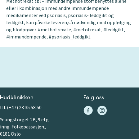
Methotrexat tbl – immundempende stoff benyttes alene
eller i kombinasjon med andre immundempende
medikamenter ved psoriasis, psoriasis- leddgikt og
leddgikt, kan påvirke leveren,så nødvendig med oppfølging
og blodprøver. #methotrexate, #metotrexat, #leddgikt,
#immundempende, #psoriasis_leddgikt
Hudklinikken
Følg oss
tlf. (+47) 23 35 58 50
Youngstorget 2B, 9 etg.
inng. Folkepassasjen.,
0181 Oslo