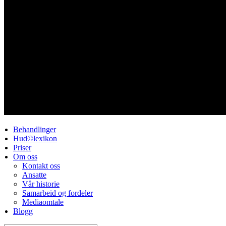
Behandlinger
Hud©lexikon
Priser
Om oss
Kontakt oss
Ansatte
Vår historie
Samarbeid og fordeler
Mediaomtale
Blogg