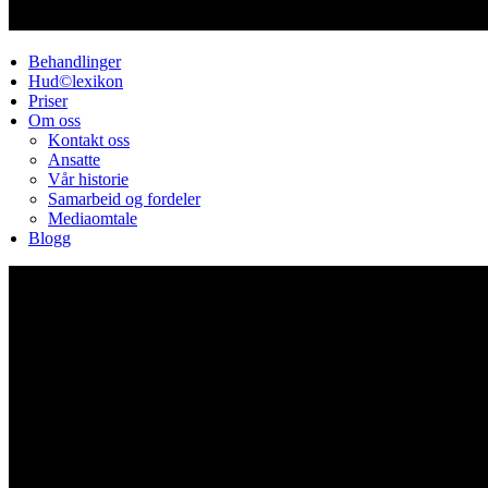
Behandlinger
Hud©lexikon
Priser
Om oss
Kontakt oss
Ansatte
Vår historie
Samarbeid og fordeler
Mediaomtale
Blogg