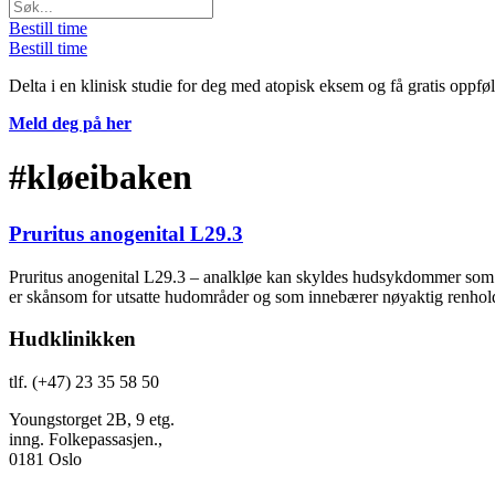
Bestill time
Bestill time
Delta i en klinisk studie for deg med atopisk eksem og få gratis oppfø
Meld deg på her
#kløeibaken
Pruritus anogenital L29.3
Pruritus anogenital L29.3 – analkløe kan skyldes hudsykdommer som 
er skånsom for utsatte hudområder og som innebærer nøyaktig renhold
Hudklinikken
tlf. (+47) 23 35 58 50
Youngstorget 2B, 9 etg.
inng. Folkepassasjen.,
0181 Oslo