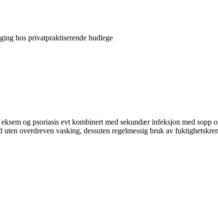
lging hos privatpraktiserende hudlege
eksem og psoriasis evt kombinert med sekundær infeksjon med sopp og 
 uten overdreven vasking, dessuten regelmessig bruk av fuktighetskrem