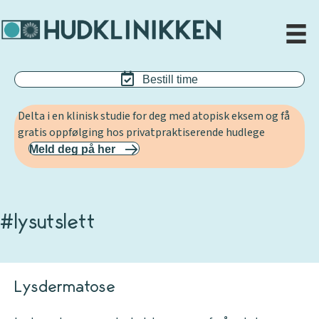
Bestill time
Delta i en klinisk studie for deg med atopisk eksem og få
gratis oppfølging hos privatpraktiserende hudlege
Meld deg på her
#lysutslett
Lysdermatose