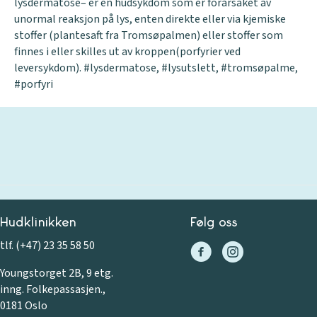
lysdermatose– er en hudsykdom som er forårsaket av
unormal reaksjon på lys, enten direkte eller via kjemiske
stoffer (plantesaft fra Tromsøpalmen) eller stoffer som
finnes i eller skilles ut av kroppen(porfyrier ved
leversykdom). #lysdermatose, #lysutslett, #tromsøpalme,
#porfyri
Hudklinikken
Følg oss
tlf. (+47) 23 35 58 50
Youngstorget 2B, 9 etg.
inng. Folkepassasjen.,
0181 Oslo