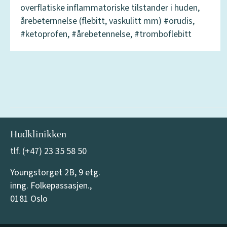
overflatiske inflammatoriske tilstander i huden,
årebeternnelse (flebitt, vaskulitt mm) #orudis,
#ketoprofen, #årebetennelse, #tromboflebitt
Hudklinikken
tlf. (+47) 23 35 58 50
Youngstorget 2B, 9 etg.
inng. Folkepassasjen.,
0181 Oslo