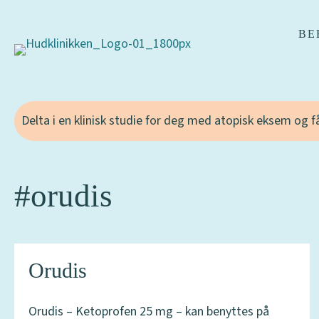
BE
Delta i en klinisk studie for deg med atopisk eksem og 
#orudis
Orudis
Orudis – Ketoprofen 25 mg – kan benyttes på