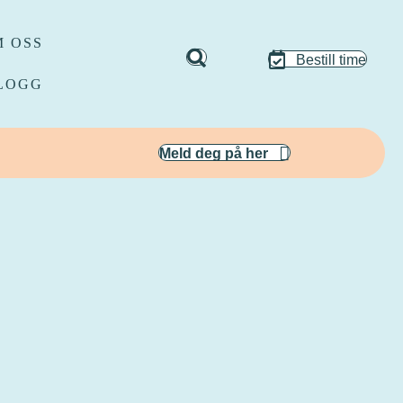
 OSS
Bestill time
LOGG
Meld deg på her