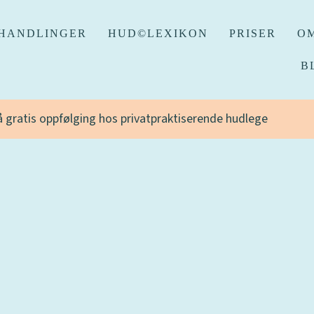
HANDLINGER
HUD©LEXIKON
PRISER
OM
B
få gratis oppfølging hos privatpraktiserende hudlege