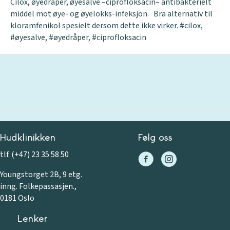
Cilox, øyedråper, øyesalve –ciprofloksacin– antibakterielt
middel mot øye- og øyelokks-infeksjon. Bra alternativ til
kloramfenikol spesielt dersom dette ikke virker. #cilox,
#øyesalve, #øyedråper, #ciprofloksacin
Hudklinikken
Følg oss
tlf. (+47) 23 35 58 50
Youngstorget 2B, 9 etg.
inng. Folkepassasjen.,
0181 Oslo
Lenker