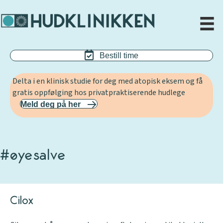
Bestill time
Delta i en klinisk studie for deg med atopisk eksem og få
gratis oppfølging hos privatpraktiserende hudlege
Meld deg på her
#øyesalve
Cilox