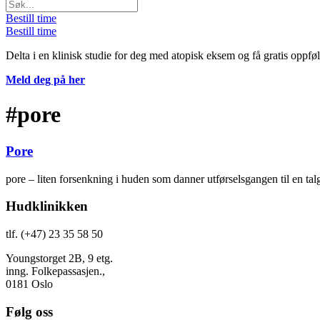
Bestill time
Bestill time
Delta i en klinisk studie for deg med atopisk eksem og få gratis oppfø
Meld deg på her
#pore
Pore
pore – liten forsenkning i huden som danner utførselsgangen til en talgk
Hudklinikken
tlf. (+47) 23 35 58 50
Youngstorget 2B, 9 etg.
inng. Folkepassasjen.,
0181 Oslo
Følg oss