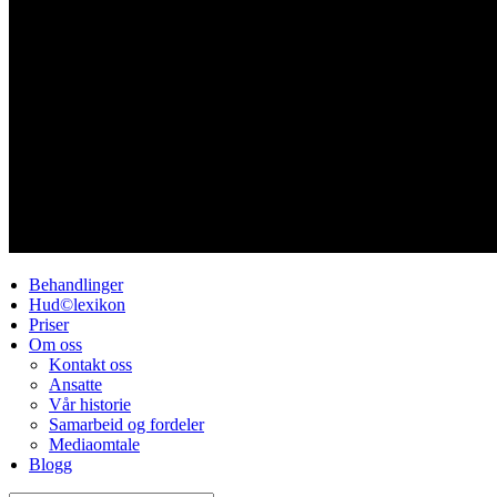
Behandlinger
Hud©lexikon
Priser
Om oss
Kontakt oss
Ansatte
Vår historie
Samarbeid og fordeler
Mediaomtale
Blogg