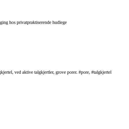
lging hos privatpraktiserende hudlege
jertel, ved aktive talgkjertler, grove porer. #pore, #talgkjertel