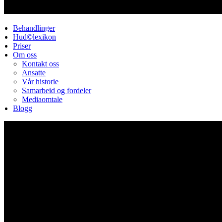
Behandlinger
Hud©lexikon
Priser
Om oss
Kontakt oss
Ansatte
Vår historie
Samarbeid og fordeler
Mediaomtale
Blogg