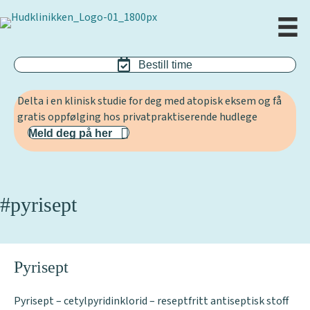
Bestill time
Delta i en klinisk studie for deg med atopisk eksem og få
gratis oppfølging hos privatpraktiserende hudlege
Meld deg på her
#pyrisept
Pyrisept
Pyrisept – cetylpyridinklorid – reseptfritt antiseptisk stoff