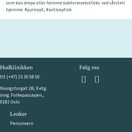
som kan drepe eller hemme bakterievekstf.eks. ved sårstell
hjemme. #pyrisept, #antiseptisk
Hudklinikken
Følg oss
tlf. (+47) 23 35 58 50
Youngstorget 2B, 9 etg.
inng. Folkepassasjen.,
0181 Oslo
Lenker
Personvern