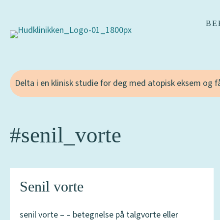
BE
Delta i en klinisk studie for deg med atopisk eksem og 
#senil_vorte
Senil vorte
senil vorte – – betegnelse på talgvorte eller