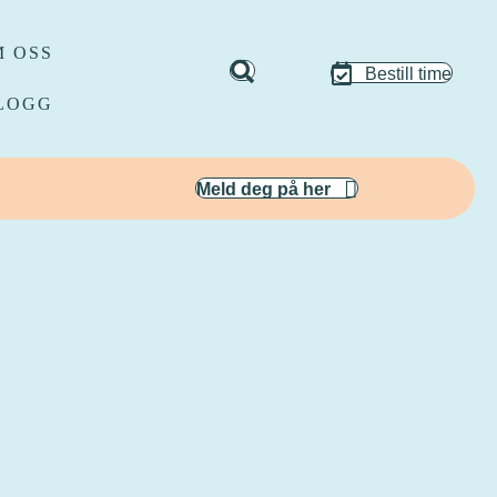
 OSS
Bestill time
LOGG
Meld deg på her