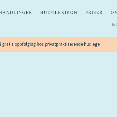
HANDLINGER
HUD©LEXIKON
PRISER
OM
B
få gratis oppfølging hos privatpraktiserende hudlege