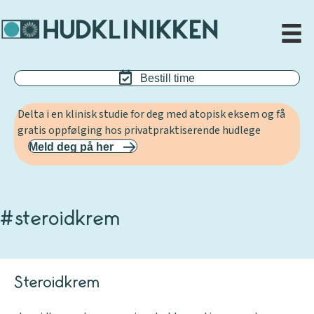
Bestill time
Delta i en klinisk studie for deg med atopisk eksem og få
gratis oppfølging hos privatpraktiserende hudlege
Meld deg på her
#steroidkrem
Steroidkrem