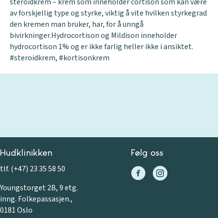
steroidkrem – krem som inneholder cortison som kan være
av forskjellig type og styrke, viktig å vite hvilken styrkegrad
den kremen man bruker, har, for å unngå
bivirkninger.Hydrocortison og Mildison inneholder
hydrocortison 1% og er ikke farlig heller ikke i ansiktet.
#steroidkrem, #kortisonkrem
Hudklinikken
Følg oss
tlf. (+47) 23 35 58 50
Youngstorget 2B, 9 etg.
inng. Folkepassasjen.,
0181 Oslo