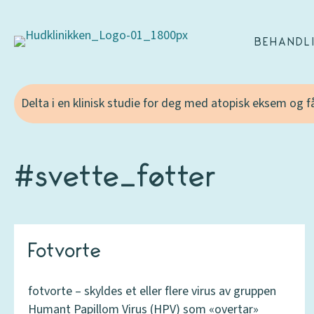
BEHANDL
Delta i en klinisk studie for deg med atopisk eksem og 
#svette_føtter
Fotvorte
fotvorte – skyldes et eller flere virus av gruppen
Humant Papillom Virus (HPV) som «overtar»