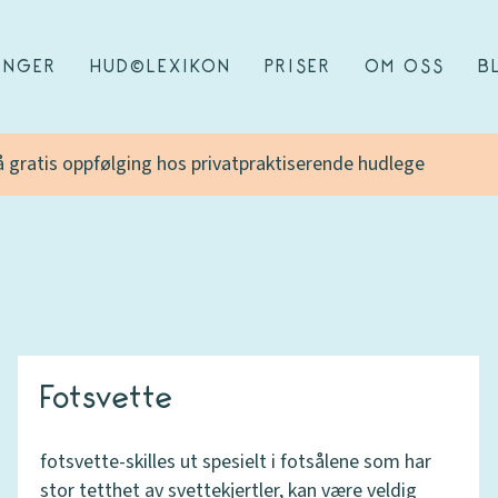
INGER
HUD©LEXIKON
PRISER
OM OSS
B
få gratis oppfølging hos privatpraktiserende hudlege
Fotsvette
fotsvette-skilles ut spesielt i fotsålene som har
stor tetthet av svettekjertler, kan være veldig