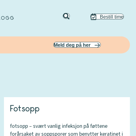
Bestill time
LOGG
Meld deg på her
Fotsopp
fotsopp – svært vanlig infeksjon på føttene
forårsaket av soppsporer som benytter keratinet i