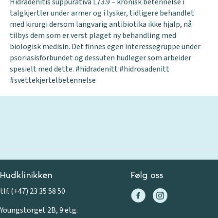
Hidradenitis suppurativa L73.9 – kronisk betennelse i
talgkjertler under armer og i lysker, tidligere behandlet
med kirurgi dersom langvarig antibiotika ikke hjalp, nå
tilbys dem som er verst plaget ny behandling med
biologisk medisin. Det finnes egen interessegruppe under
psoriasisforbundet og dessuten hudleger som arbeider
spesielt med dette. #hidradenitt #hidrosadenitt
#svettekjertelbetennelse
Hudklinikken
Følg oss
tlf. (+47) 23 35 58 50
Youngstorget 2B, 9 etg.