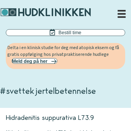
Bestill time
Delta i en klinisk studie for deg med atopisk eksem og få
gratis oppfølging hos privatpraktiserende hudlege
Meld deg på her
#svettekjertelbetennelse
Hidradenitis suppurativa L73.9