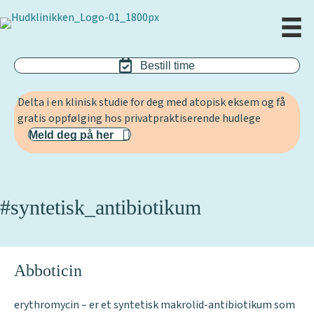
Bestill time
Delta i en klinisk studie for deg med atopisk eksem og få
gratis oppfølging hos privatpraktiserende hudlege
Meld deg på her
#syntetisk_antibiotikum
Abboticin
erythromycin – er et syntetisk makrolid-antibiotikum som