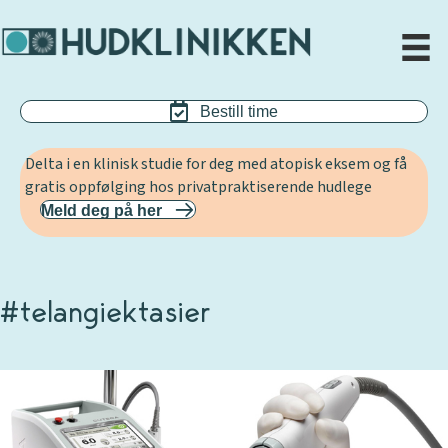
Bestill time
Delta i en klinisk studie for deg med atopisk eksem og få
gratis oppfølging hos privatpraktiserende hudlege
Meld deg på her
#telangiektasier