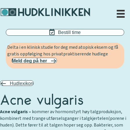
Bestill time
Delta i en klinisk studie for deg med atopisk eksem og få
gratis oppfølging hos privatpraktiserende hudlege
Meld deg på her
Hudlexikon
Acne vulgaris
Acne vulgaris –
kommer av hormonstyrt høy talgproduksjon,
kombinert med trange utførselsganger i talgkjertelen(porene i
huden). Dette fører til at talgen hoper seg opp. Bakterier, som