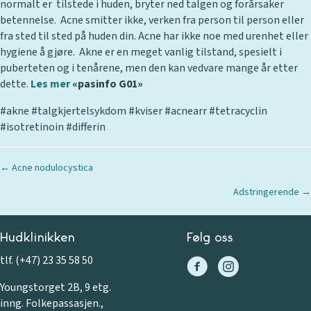
normalt er tilstede i huden, bryter ned talgen og forårsaker
betennelse. Acne smitter ikke, verken fra person til person eller
fra sted til sted på huden din. Acne har ikke noe med urenhet eller
hygiene å gjøre. Akne er en meget vanlig tilstand, spesielt i
puberteten og i tenårene, men den kan vedvare mange år etter
dette.
Les mer
«pasinfo G01»
#akne #talgkjertelsykdom #kviser #acnearr #tetracyclin
#isotretinoin #differin
Posts
← Acne nodulocystica
navigation
Adstringerende →
Hudklinikken
Følg oss
tlf. (+47) 23 35 58 50
Youngstorget 2B, 9 etg.
inng. Folkepassasjen.,