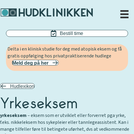
Bestill time
Delta i en klinisk studie for deg med atopisk eksem og få
gratis oppfølging hos privatpraktiserende hudlege
Meld deg på her
Hudlexikon
Yrkeseksem
yrkeseksem
– eksem som er utviklet eller forverret pga yrke,
f.eks. nikkeleksem hos sykepleier eller tannlegeassistent. Kan i
mange tilfeller føre til betingete uførhet, dvs at vedkommende