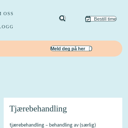
 OSS
Bestill time
LOGG
Meld deg på her
Tjærebehandling
tjærebehandling – behandling av (særlig)