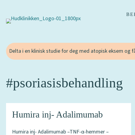
BE
Delta i en klinisk studie for deg med atopisk eksem og 
#psoriasisbehandling
Humira inj- Adalimumab
Humira inj- Adalimumab –TNF-α-hemmer –