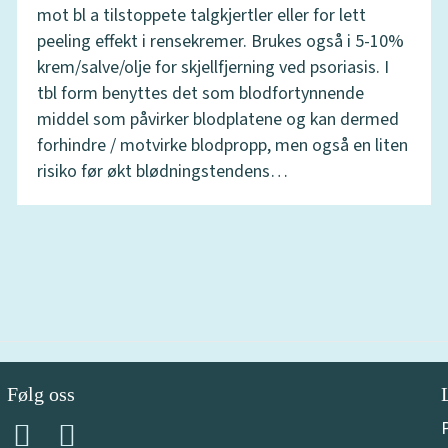
mot bl a tilstoppete talgkjertler eller for lett
peeling effekt i rensekremer. Brukes også i 5-10%
krem/salve/olje for skjellfjerning ved psoriasis. I
tbl form benyttes det som blodfortynnende
middel som påvirker blodplatene og kan dermed
forhindre / motvirke blodpropp, men også en liten
risiko før økt blødningstendens…
Følg oss