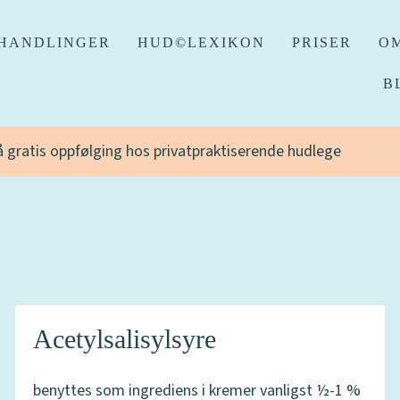
HANDLINGER
HUD©LEXIKON
PRISER
OM
B
få gratis oppfølging hos privatpraktiserende hudlege
Acetylsalisylsyre
benyttes som ingrediens i kremer vanligst ½-1 %