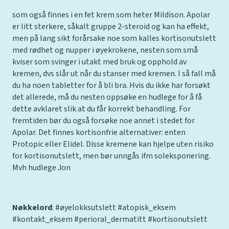
som også finnes i en fet krem som heter Mildison. Apolar
er litt sterkere, såkalt gruppe 2-steroid og kan ha effekt,
men på lang sikt forårsake noe som kalles kortisonutslett
med rødhet og nupper i øyekrokene, nesten som små
kviser som svinger i utakt med bruk og opphold av
kremen, dvs slår ut når du stanser med kremen. I så fall må
du ha noen tabletter for å bli bra. Hvis du ikke har forsøkt
det allerede, må du nesten oppsøke en hudlege for å få
dette avklaret slik at du får korrekt behandling. For
fremtiden bør du også forsøke noe annet i stedet for
Apolar. Det finnes kortisonfrie alternativer: enten
Protopic eller Elidel. Disse kremene kan hjelpe uten risiko
for kortisonutslett, men bør unngås ifm soleksponering.
Mvh hudlege Jon
Nøkkelord
: #øyelokksutslett #atopisk_eksem
#kontakt_eksem #perioral_dermatitt #kortisonutslett