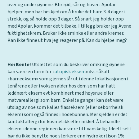
over og under øynene. Blir rød, sår og hoven. Apolar
hjelper, men har beskjed om å bruke det bare 3-4 dager i
strekk, og så holde opp 3 dager. Så snart jeg holder opp
med Apolar, kommer det tilbake. I tillegg bruker jeg Avene
fuktighetskrem. Bruker ikke sminke eller andre kremer.
Kan ikke finne ut hva jeg reagerer på. Kan du hjelpe meg?
Hei Bente!
Utslettet som du beskriver omkring øynene
kan være en form for «
atopisk eksem
» dvs såkalt
«barneeksem» som gjerne slår ut i denne lokalisasjonen i
tenårene eller i voksen alder hos dem som har hatt
leddnært eksem evt kombinert med høysnue eller
matvareallergi som barn. Enkelte ganger kan det være
utslag av noe som kalles flasseksem (eller seborrheisk
eksem) som også finnes i hodebunnen. Mer sjelden er det
kontaktallergi for kosmetikk eller nikkel. Å behandle
eksem i denne regionen kan være litt vanskelig. Ideelt sett
bør du ikke benytte noe sterkere enn hydrokortison 1%