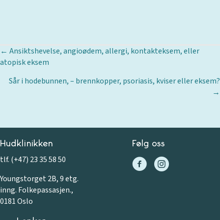
Posts
← Ansiktshevelse, angioødem, allergi, kontakteksem, eller
atopisk eksem
navigation
Sår i hodebunnen, – brennkopper, psoriasis, kviser eller eksem?
→
Hudklinikken
Følg oss
tlf. (+47) 23 35 58 50
Youngstorget 2B, 9 etg.
inng. Folkepassasjen.,
0181 Oslo