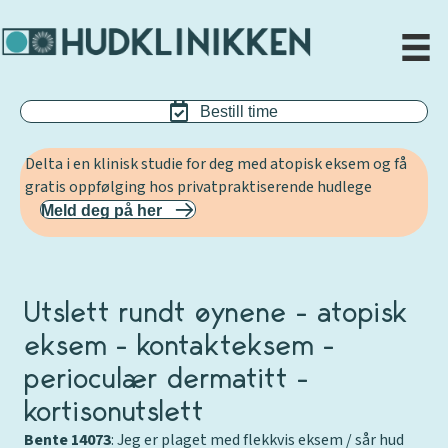
Bestill time
Delta i en klinisk studie for deg med atopisk eksem og få
gratis oppfølging hos privatpraktiserende hudlege
Meld deg på her
Utslett rundt øynene – atopisk
eksem – kontakteksem –
perioculær dermatitt –
kortisonutslett
Bente 14073
: Jeg er plaget med flekkvis eksem / sår hud