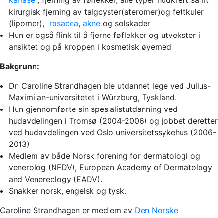
karlaser
, fjerning av føflekker, alle typer hudkreft samt
kirurgisk fjerning av talgcyster(ateromer)og fettkuler
(lipomer),
rosacea
,
akne
og solskader
Hun er også flink til å fjerne føflekker og utvekster i
ansiktet og på kroppen i kosmetisk øyemed
Bakgrunn:
Dr. Caroline Strandhagen ble utdannet lege ved Julius-
Maximilan-universitetet i Würzburg, Tyskland.
Hun gjennomførte sin spesialistutdanning ved
hudavdelingen i Tromsø (2004-2006) og jobbet deretter
ved hudavdelingen ved Oslo universitetssykehus (2006-
2013)
Medlem av både Norsk forening for dermatologi og
venerolog (NFDV), European Academy of Dermatology
and Venereology (EADV).
Snakker norsk, engelsk og tysk.
Caroline Strandhagen er medlem av
Den Norske