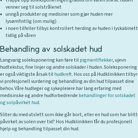
trappe opp soleksponeringen gradvis om våren slik at huden
venner seg til solstrålenet
unngå produkter og medisiner som gjør huden mer
lysømfintlig (om mulig)
i noen tilfeller tilbys kontrollert herding av huden i lyskabinett
tidlig på våren
Behandling av solskadet hud
Langvarig soleksponering kan føre til
pigmentflekker
, ujevn
hudtekstur, fine linjer og andre solskader i huden. Soleksponering
er også viktigste årsak til
hudkreft
. Hos oss på Hudklinikken tilbyr
vi profesjonell vurdering og behandling av din hud tilpasset dine
behov. Våre hudleger og sykepleiere har lang erfaring med
medisinske og andre hudforbedrende
behandlinger for solskadet
og solpåvirket hud
.
Sliter du med utslett som ikke går bort, eller en hud som har blitt
påvirket av solen over tid? Hos Hudklinikken får du profesjonell
hjelp og behandling tilpasset din hud.