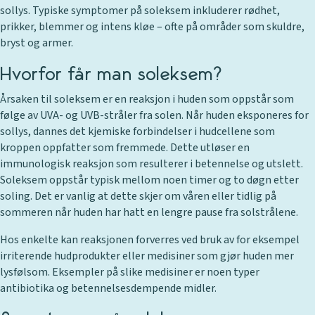
sollys. Typiske symptomer på soleksem inkluderer rødhet,
prikker, blemmer og intens kløe – ofte på områder som skuldre,
bryst og armer.
Hvorfor får man soleksem?
Årsaken til soleksem er en reaksjon i huden som oppstår som
følge av UVA- og UVB-stråler fra solen. Når huden eksponeres for
sollys, dannes det kjemiske forbindelser i hudcellene som
kroppen oppfatter som fremmede. Dette utløser en
immunologisk reaksjon som resulterer i betennelse og utslett.
Soleksem oppstår typisk mellom noen timer og to døgn etter
soling. Det er vanlig at dette skjer om våren eller tidlig på
sommeren når huden har hatt en lengre pause fra solstrålene.
Hos enkelte kan reaksjonen forverres ved bruk av for eksempel
irriterende hudprodukter eller medisiner som gjør huden mer
lysfølsom. Eksempler på slike medisiner er noen typer
antibiotika og betennelsesdempende midler.