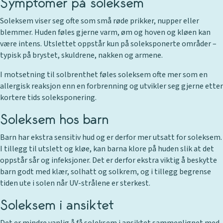
Symptomer på soleksem
Soleksem viser seg ofte som små røde prikker, nupper eller
blemmer. Huden føles gjerne varm, øm og hoven og kløen kan
være intens. Utslettet oppstår kun på soleksponerte områder –
typisk på brystet, skuldrene, nakken og armene.
I motsetning til solbrenthet føles soleksem ofte mer som en
allergisk reaksjon enn en forbrenning og utvikler seg gjerne etter
kortere tids soleksponering.
Soleksem hos barn
Barn har ekstra sensitiv hud og er derfor mer utsatt for soleksem.
I tillegg til utslett og kløe, kan barna klore på huden slik at det
oppstår sår og infeksjoner. Det er derfor ekstra viktig å beskytte
barn godt med klær, solhatt og solkrem, og i tillegg begrense
tiden ute i solen når UV-strålene er sterkest.
Soleksem i ansiktet