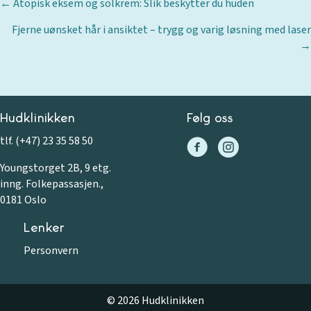
Posts
← Atopisk eksem og solkrem: Slik beskytter du huden
navigation
Fjerne uønsket hår i ansiktet – trygg og varig løsning med laser
→
Hudklinikken
Følg oss
tlf. (+47) 23 35 58 50
Youngstorget 2B, 9 etg.
inng. Folkepassasjen.,
0181 Oslo
Lenker
Personvern
© 2026 Hudklinikken