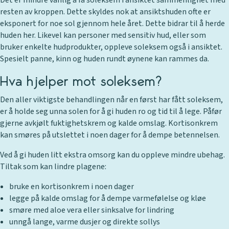
Det er mindre vanlig å få soleksem i ansiktet sammenlignet med
resten av kroppen. Dette skyldes nok at ansiktshuden ofte er
eksponert for noe sol gjennom hele året. Dette bidrar til å herde
huden her. Likevel kan personer med sensitiv hud, eller som
bruker enkelte hudprodukter, oppleve soleksem også i ansiktet.
Spesielt panne, kinn og huden rundt øynene kan rammes da.
Hva hjelper mot soleksem?
Den aller viktigste behandlingen når en først har fått soleksem,
er å holde seg unna solen for å gi huden ro og tid til å lege. Påfør
gjerne avkjølt fuktighetskrem og kalde omslag. Kortisonkrem
kan smøres på utslettet i noen dager for å dempe betennelsen.
Ved å gi huden litt ekstra omsorg kan du oppleve mindre ubehag.
Tiltak som kan lindre plagene:
bruke en kortisonkrem i noen dager
legge på kalde omslag for å dempe varmefølelse og kløe
smøre med aloe vera eller sinksalve for lindring
unngå lange, varme dusjer og direkte sollys