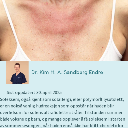
Dr. Kim M. A. Sandberg Endre
Sist oppdatert 30. april 2025
Soleksem, også kjent som solallergi, eller polymorft lysutslett,
er en nokså vanlig hudreaksjon som oppstår når huden blir
overfølsom for solens ultrafiolette stråler. Tilstanden rammer
både voksne og barn, og mange opplever å få soleksem i starten
av sommersesongen, når huden ennå ikke har blitt «herdet» for